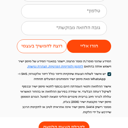
טלפון*
גובה הלוואה מבוקשת*
חזרו אליי
רוצה להמשיך בעצמי
המידע שהנני מוסר/ת נמסר מרצוני, יישמר במאגרי המידע של מימון ישיר
וישמש אותה בהתאם
לתקנון
ולמדיניות הפרטיות.
הצהרת נגישות.
יש אישור לשלוח הצעות שיווקיות ודיוור כולל דיוור אלקטרוני, SMS ו-
WhatsApp מאת מימון ישיר והמותגים הפועלים תחתיה
אישור ההלוואה ותנאי העמדתה הינם בכפוף לתנאי מימון ישיר ובכפוף
לשיקול דעתה הבלעדי. אי עמידה בפירעון ההלוואה או בהחזר האשראי
עלולה לגרור חיוב בריבית פיגורים והליכי הוצאה לפועל. הגורם המממן:
מימון ישיר מקבוצת ישיר (2006) בע"מ,
מספר רישיון 54414. מימון ישיר אינה אחראית לטיב או לתקינות הרכב
שיירכש על ידי הלקוח.
לקבלת הצעת הלוואה